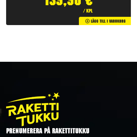
139,90
€
/ kpl
Lägg Till I Varukorg
PRENUMERERA PÅ RAKETTITUKKU