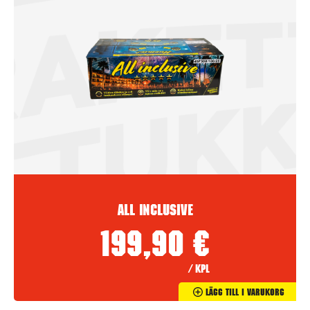
All inclusive
199,90
€
/ kpl
Lägg Till I Varukorg