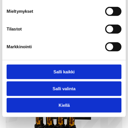
Mammutti
Mieltymykset
99,90
€
Tilastot
/ kpl
Lägg Till I Varukorg
Markkinointi
Salli kaikki
Salli valinta
Kiellä