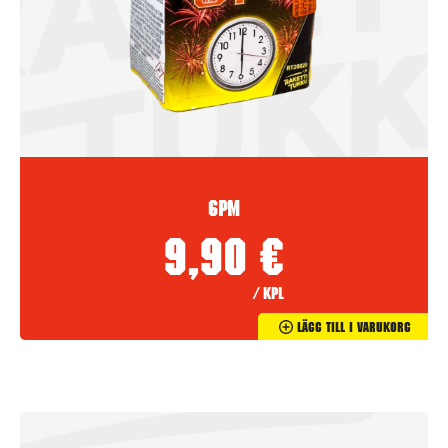
6PM
9,90
€
/ kpl
Lägg Till I Varukorg