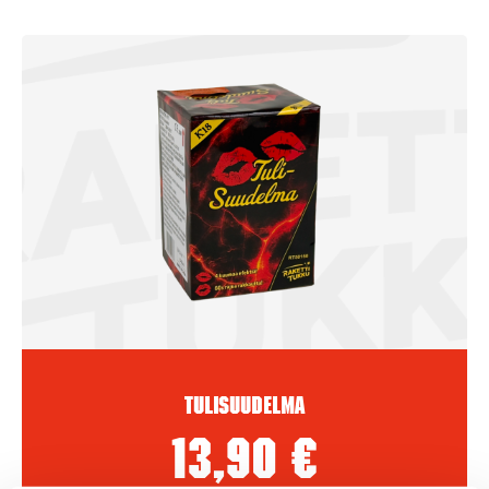
Tulisuudelma
13,90
€