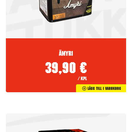
Ämyri
39,90
€
/ kpl
Lägg Till I Varukorg