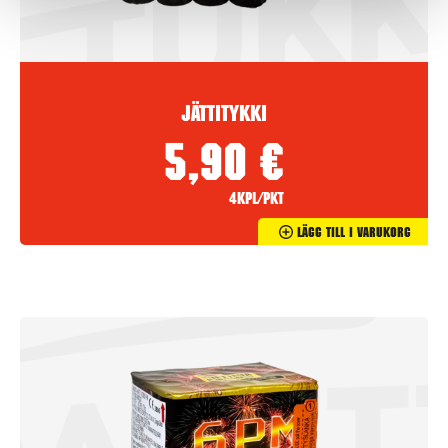
Jättitykki
5,90
€
4kpl/pkt
Lägg Till I Varukorg