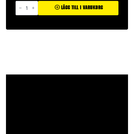
Turbo
Thunder
Lägg Till I Varukorg
mängd