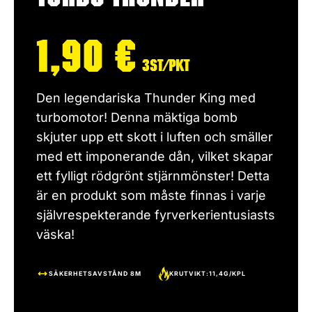
1,90
€
3st/pkt
Den legendariska Thunder King med
turbomotor! Denna mäktiga bomb
skjuter upp ett skott i luften och smäller
med ett imponerande dån, vilket skapar
ett fylligt rödgrönt stjärnmönster! Detta
är en produkt som måste finnas i varje
självrespekterande fyrverkerientusiasts
väska!
SÄKERHETSAVSTÅND 8M
KRUTVIKT:11,4G/KPL