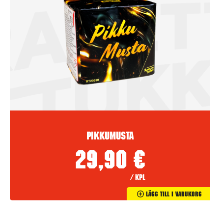
Pikkumusta
29,90
€
/ kpl
Lägg Till I Varukorg