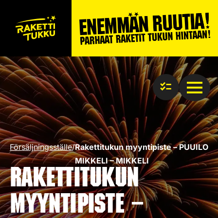
Försäljningsställe
/
Rakettitukun myyntipiste – PUUILO
MIKKELI – MIKKELI
Rakettitukun
myyntipiste –