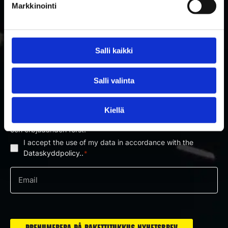
Markkinointi
Salli kaikki
PRENUMERERA PÅ RAKETTITUKKU
Salli valinta
NYHETSBREV
Kiellä
Prenumerera på nyhetsbrevet och få information om nyheter
och erbjudanden först!
I accept the use of my data in accordance with the
Dataskyddpolicy
*
Dataskyddpolicy..
*
e-
post
*