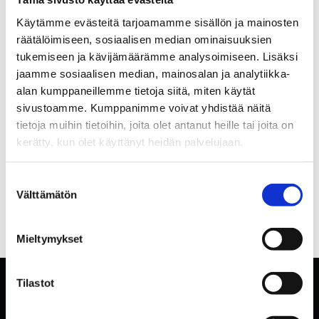
Käytämme evästeitä tarjoamamme sisällön ja mainosten
räätälöimiseen, sosiaalisen median ominaisuuksien
tukemiseen ja kävijämäärämme analysoimiseen. Lisäksi
jaamme sosiaalisen median, mainosalan ja analytiikka-
alan kumppaneillemme tietoja siitä, miten käytät
sivustoamme. Kumppanimme voivat yhdistää näitä
tietoja muihin tietoihin, joita olet antanut heille tai joita on
kerätty, kun olet käyttänyt heidän palvelujaan.
Suostumuksen
Välttämätön
valinta
Mieltymykset
Tilastot