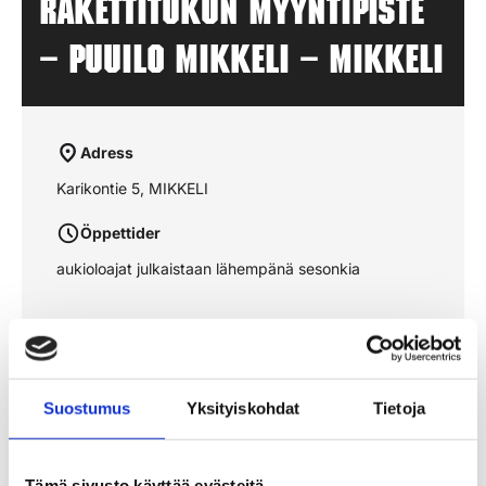
Rakettitukun myyntipiste
– PUUILO MIKKELI – MIKKELI
Adress
Karikontie 5, MIKKELI
Öppettider
aukioloajat julkaistaan lähempänä sesonkia
Se rutten på kartan
Suostumus
Yksityiskohdat
Tietoja
Tämä sivusto käyttää evästeitä