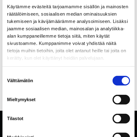
Käytämme evästeitä tarjoamamme sisällön ja mainosten
räätälöimiseen, sosiaalisen median ominaisuuksien
tukemiseen ja kävijämäärämme analysoimiseen. Lisäksi
jaamme sosiaalisen median, mainosalan ja analytiikka-
alan kumppaneillemme tietoja siitä, miten käytät
sivustoamme. Kumppanimme voivat yhdistää näitä
tietoja muihin tietoihin, joita olet antanut heille tai joita on
kerätty, kun olet käyttänyt heidän palvelujaan.
Suostumuksen
Välttämätön
valinta
Mieltymykset
Tilastot