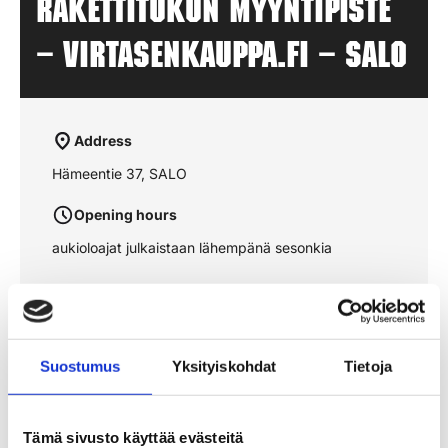
Rakettitukun myyntipiste
– VIRTASENKAUPPA.FI – SALO
Address
Hämeentie 37, SALO
Opening hours
aukioloajat julkaistaan lähempänä sesonkia
See the route on the map
Suostumus
Yksityiskohdat
Tietoja
Tämä sivusto käyttää evästeitä