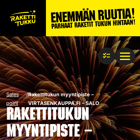
Sales
/
Rakettitukun myyntipiste –
point
VIRTASENKAUPPA.FI – SALO
Rakettitukun
myyntipiste –