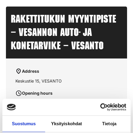
Rakettitukun myyntipiste
– VESANNON AUTO- JA
KONETARVIKE – VESANTO
Address
Keskustie 15, VESANTO
Opening hours
aukioloajat julkaistaan lähempänä sesonkia
Suostumus
Yksityiskohdat
Tietoja
See the route on the map