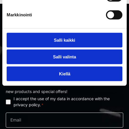
Markkinointi
Salli kaikki
Salli valinta
SUBSCRIBE TO RAKETTITUKKU'S NEWSLETTER
Kiellä
Subscribe to our newsletter and be the first to know about
new products and special offers!
I accept the use of my data in accordance with the
Privacy
privacy policy.
*
policy
Email
*