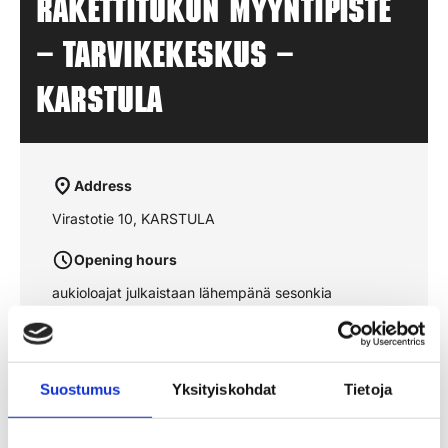
Rakettitukun myyntipiste
– TARVIKEKESKUS –
KARSTULA
Address
Virastotie 10, KARSTULA
Opening hours
aukioloajat julkaistaan lähempänä sesonkia
See the route on the map
Suostumus
Yksityiskohdat
Tietoja