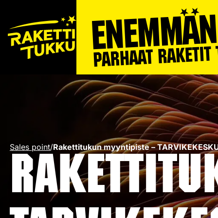
Sales point
/
Rakettitukun myyntipiste – TARVIKEKESK
Rakettitu