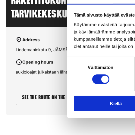
Rakettitukun myyntipiste –
TARVIKEKESKUS – JÄMSÄ
Tämä sivusto käyttää eväste
Käytämme evästeitä tarjoama
ja kävijämäärämme analysoim
kumppaneillemme tietoja siitä
Address
olet antanut heille tai joita o
Lindemaninkatu 9, JÄMSÄ
Suostumuksen
Opening hours
Välttämätön
valinta
aukioloajat julkaistaan lähempänä sesonkia
See the route on the map
Kiellä