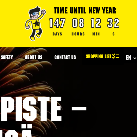
TIME UNTIL NEW YEAR
147
08
12
31
DAYS
HOURS
MIN
S
SAFETY
ABOUT US
CONTACT US
piste –