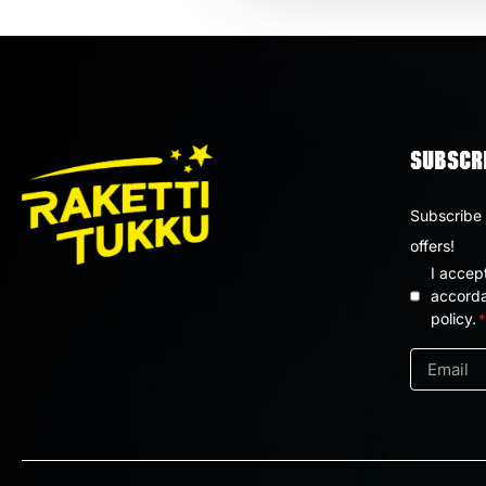
SUBSCRI
Subscribe 
offers!
I accep
Privacy
accorda
policy.
*
policy
*
Email
*