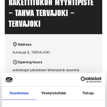
Rakettitukun myyntipiste
– TAHWA Tervajoki –
TERVAJOKI
Address
Autokuja 6, TERVAJOKI
Opening hours
aukioloajat julkaistaan lähempänä sesonkia
See the route on the map
Suostumus
Yksityiskohdat
Tietoja