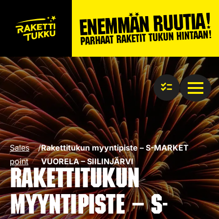
Sales
/
Rakettitukun myyntipiste – S-MARKET
point
VUORELA – SIILINJÄRVI
Rakettitukun
myyntipiste – S-