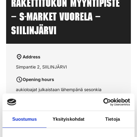
Rakettitukun myyntipiste
– S-MARKET VUORELA –
SIILINJÄRVI
Address
Simpantie 2, SIILINJÄRVI
Opening hours
aukioloajat julkaistaan lähempänä sesonkia
See the route on the map
Suostumus
Yksityiskohdat
Tietoja