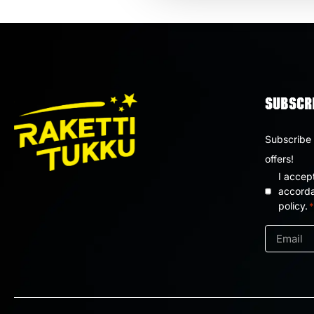
SUBSCRI
Subscribe 
offers!
I accep
Privacy
accorda
policy.
*
policy
*
Email
*