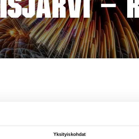
ISJÄRVI – R
Yksityiskohdat