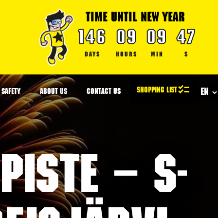
TIME UNTIL NEW YEAR
146
09
09
47
DAYS
HOURS
MIN
S
SAFETY
ABOUT US
CONTACT US
iste – S-