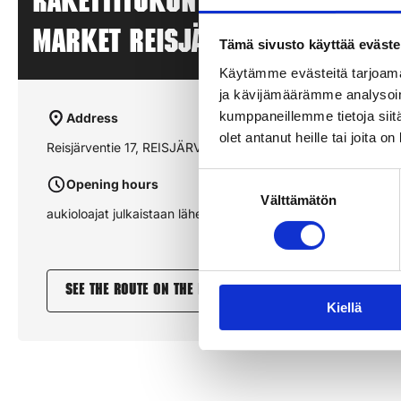
Rakettitukun myyntipiste – S
MARKET REISJÄRVI – REISJÄRVI
Tämä sivusto käyttää eväste
Käytämme evästeitä tarjoama
ja kävijämäärämme analysoim
kumppaneillemme tietoja siitä
Address
olet antanut heille tai joita o
Reisjärventie 17, REISJÄRVI
Suostumuksen
Opening hours
Välttämätön
valinta
aukioloajat julkaistaan lähempänä sesonkia
See the route on the map
Kiellä