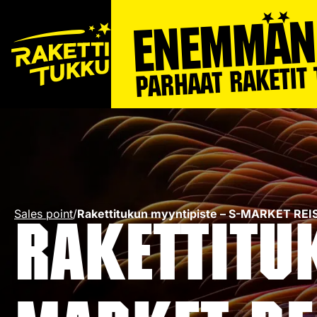
Sales point
/
Rakettitukun myyntipiste – S-MARKET REI
Rakettitu