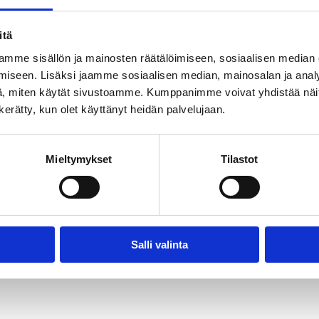
-
itä
mme sisällön ja mainosten räätälöimiseen, sosiaalisen median
iseen. Lisäksi jaamme sosiaalisen median, mainosalan ja analy
, miten käytät sivustoamme. Kumppanimme voivat yhdistää näitä t
n kerätty, kun olet käyttänyt heidän palvelujaan.
Mieltymykset
Tilastot
Salli valinta