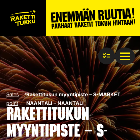
Sales
/
Rakettitukun myyntipiste – S-MARKET
point
NAANTALI – NAANTALI
Rakettitukun
myyntipiste – S-