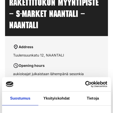
Rakettitukun myyntipiste
– S-MARKET NAANTALI –
NAANTALI
Address
Tuulensuunkatu 12, NAANTALI
Opening hours
aukioloajat julkaistaan lähempänä sesonkia
See the route on the map
Suostumus
Yksityiskohdat
Tietoja