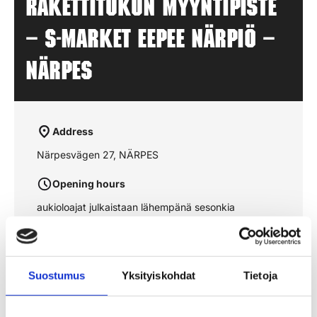
Rakettitukun myyntipiste
– S-MARKET EEPEE NÄRPIÖ –
NÄRPES
Address
Närpesvägen 27, NÄRPES
Opening hours
aukioloajat julkaistaan lähempänä sesonkia
See the route on the map
Suostumus
Yksityiskohdat
Tietoja