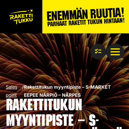
Sales
/
Rakettitukun myyntipiste – S-MARKET
point
EEPEE NÄRPIÖ – NÄRPES
Rakettitukun
myyntipiste – S-