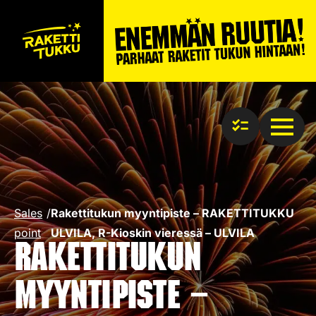
Sales
/
Rakettitukun myyntipiste – RAKETTITUKKU
point
ULVILA, R-Kioskin vieressä – ULVILA
Rakettitukun
myyntipiste –