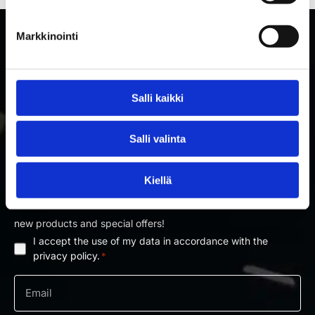
Markkinointi
Salli kaikki
Salli valinta
SUBSCRIBE TO RAKETTITUKKU'S NEWSLETTER
Kiellä
Subscribe to our newsletter and be the first to know about
new products and special offers!
I accept the use of my data in accordance with the
Privacy
privacy policy.
*
policy
Email
*