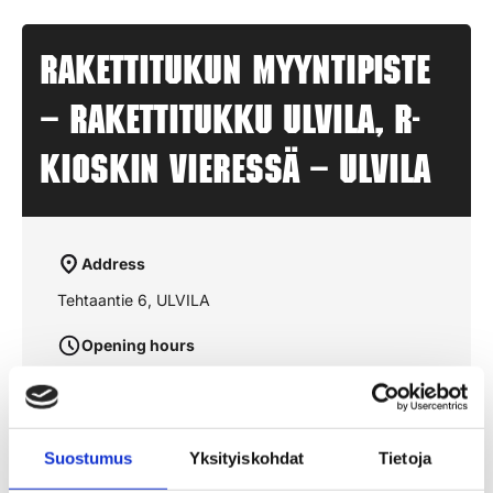
Rakettitukun myyntipiste
– RAKETTITUKKU ULVILA, R-
Kioskin vieressä – ULVILA
Address
Tehtaantie 6, ULVILA
Opening hours
aukioloajat julkaistaan lähempänä sesonkia
Suostumus
Yksityiskohdat
Tietoja
See the route on the map