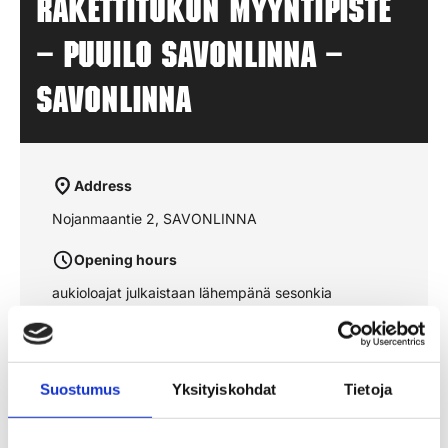
Rakettitukun myyntipiste
– PUUILO SAVONLINNA –
SAVONLINNA
Address
Nojanmaantie 2, SAVONLINNA
Opening hours
aukioloajat julkaistaan lähempänä sesonkia
See the route on the map
Suostumus
Yksityiskohdat
Tietoja