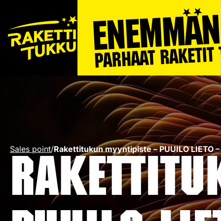
Sales point
/
Rakettitukun myyntipiste – PUUILO LIETO –
Rakettitu