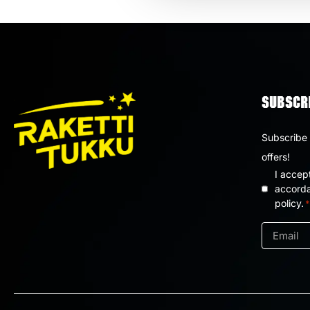
SUBSCRI
Subscribe 
offers!
I accep
Privacy
accorda
policy.
*
policy
*
Email
*