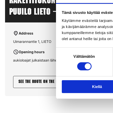
Rakettitukun myyntipiste –
PUUILO LIETO – LIETO
Tämä sivusto käyttää eväste
Käytämme evästeitä tarjoama
ja kävijämäärämme analysoim
kumppaneillemme tietoja siitä
Address
olet antanut heille tai joita o
Uimarannantie 1, LIETO
Suostumuksen
Opening hours
Välttämätön
valinta
aukioloajat julkaistaan lähempänä sesonkia
See the route on the map
Kiellä