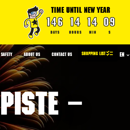
TIME UNTIL NEW YEAR
146
14
14
09
DAYS
HOURS
MIN
S
SAFETY
ABOUT US
CONTACT US
piste –