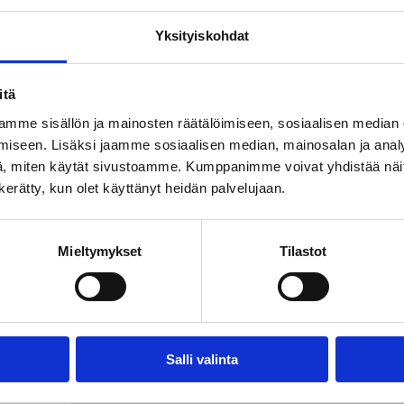
Yksityiskohdat
itä
mme sisällön ja mainosten räätälöimiseen, sosiaalisen median
NALA
iseen. Lisäksi jaamme sosiaalisen median, mainosalan ja analy
, miten käytät sivustoamme. Kumppanimme voivat yhdistää näitä t
n kerätty, kun olet käyttänyt heidän palvelujaan.
Mieltymykset
Tilastot
Salli valinta