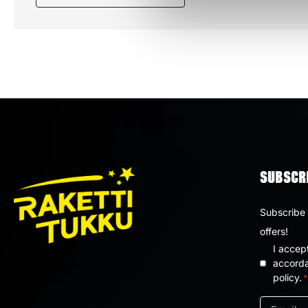
SUBSCRI
Subscribe 
offers!
I accep
Privacy
accorda
policy.
*
policy
*