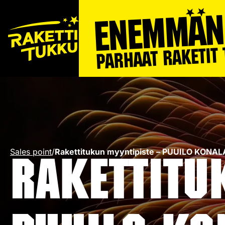
Sales point
/
Rakettitukun myyntipiste – PUUILO KONA
Rakettitu