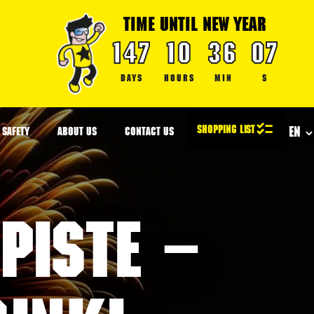
TIME UNTIL NEW YEAR
147
10
36
06
DAYS
HOURS
MIN
S
SAFETY
ABOUT US
CONTACT US
piste –