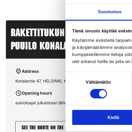
Suostumus
Tämä sivusto käyttää eväste
Rakettitukun myyntipiste –
Käytämme evästeitä tarjoama
PUUILO KONALA – HELSINKI, KO
ja kävijämäärämme analysoim
kumppaneillemme tietoja siitä
olet antanut heille tai joita o
Address
Suostumuksen
Konalantie 47, HELSINKI, KONALA
Välttämätön
valinta
Opening hours
aukioloajat julkaistaan lähempänä sesonkia
Kiellä
See the route on the map