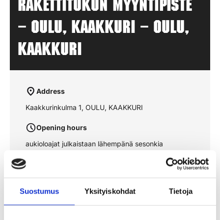
Rakettitukun myyntipiste
– OULU, KAAKKURI – OULU,
KAAKKURI
Address
Kaakkurinkulma 1, OULU, KAAKKURI
Opening hours
aukioloajat julkaistaan lähempänä sesonkia
See the route on the map
Suostumus
Yksityiskohdat
Tietoja