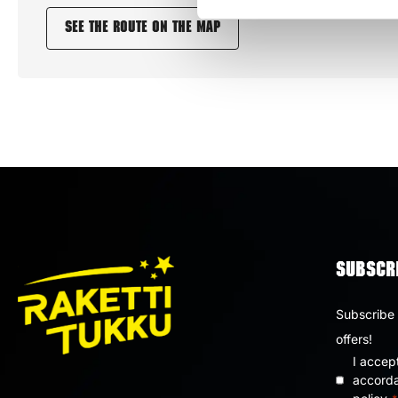
See the route on the map
SUBSCRI
Subscribe 
offers!
I accep
Privacy
accorda