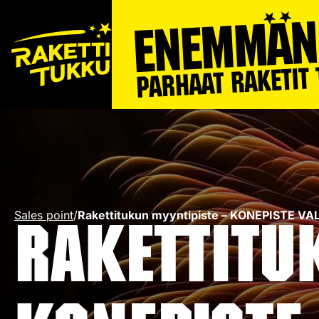
Sales point
/
Rakettitukun myyntipiste – KONEPISTE 
Rakettitu