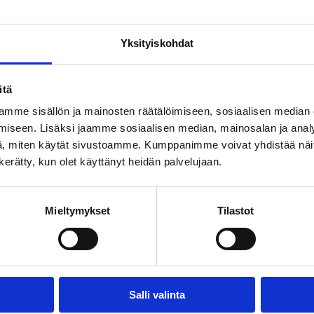
Yksityiskohdat
itä
mme sisällön ja mainosten räätälöimiseen, sosiaalisen median
iseen. Lisäksi jaamme sosiaalisen median, mainosalan ja analy
, miten käytät sivustoamme. Kumppanimme voivat yhdistää näitä t
n kerätty, kun olet käyttänyt heidän palvelujaan.
Mieltymykset
Tilastot
Salli valinta