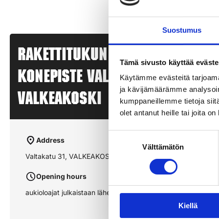
Suostumus
Rakettitukun myyntipiste –
Tämä sivusto käyttää eväste
KONEPISTE VALKEAKOSKI –
Käytämme evästeitä tarjoama
ja kävijämäärämme analysoim
VALKEAKOSKI
kumppaneillemme tietoja siitä
olet antanut heille tai joita o
Suostumuksen
Address
Välttämätön
valinta
Valtakatu 31, VALKEAKOSKI
Opening hours
aukioloajat julkaistaan lähempänä sesonkia
Kiellä