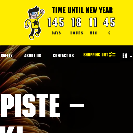
TIME UNTIL NEW YEAR
145
18
11
45
DAYS
HOURS
MIN
S
SAFETY
ABOUT US
CONTACT US
piste –