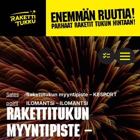
Sales
/
Rakettitukun myyntipiste – KESPORT
point
ILOMANTSI – ILOMANTSI
Rakettitukun
myyntipiste –