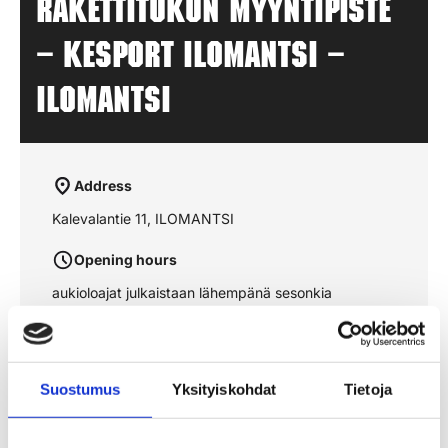
Rakettitukun myyntipiste
– KESPORT ILOMANTSI –
ILOMANTSI
Address
Kalevalantie 11, ILOMANTSI
Opening hours
aukioloajat julkaistaan lähempänä sesonkia
See the route on the map
Suostumus
Yksityiskohdat
Tietoja