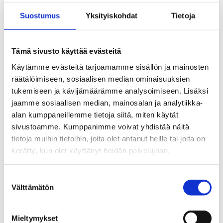
aukioloajat julkaistaan lähempänä sesonkia
Suostumus
Yksityiskohdat
Tietoja
Tämä sivusto käyttää evästeitä
See the route on the map
Käytämme evästeitä tarjoamamme sisällön ja mainosten
räätälöimiseen, sosiaalisen median ominaisuuksien
tukemiseen ja kävijämäärämme analysoimiseen. Lisäksi
jaamme sosiaalisen median, mainosalan ja analytiikka-
alan kumppaneillemme tietoja siitä, miten käytät
sivustoamme. Kumppanimme voivat yhdistää näitä
tietoja muihin tietoihin, joita olet antanut heille tai joita on
kerätty, kun olet käyttänyt heidän palvelujaan.
Suostumuksen
Välttämätön
valinta
Mieltymykset