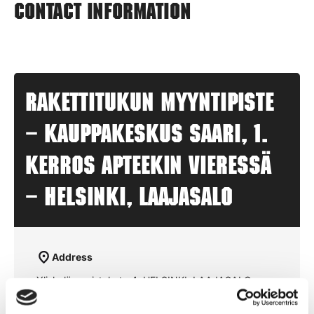
Contact information
Rakettitukun myyntipiste
– KAUPPAKESKUS SAARI, 1.
kerros apteekin vieressä
– HELSINKI, LAAJASALO
Address
Yliskylän puistokatu 4, HELSINKI, LAAJASALO
Opening hours