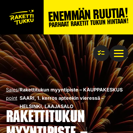
Sales
/
Rakettitukun myyntipiste – KAUPPAKESKUS
point
SAARI, 1. kerros apteekin vieressä –
HELSINKI, LAAJASALO
Rakettitukun