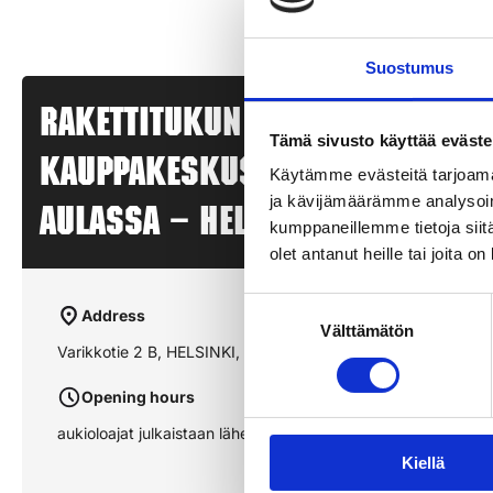
Suostumus
Rakettitukun myyntipiste –
Tämä sivusto käyttää eväste
KAUPPAKESKUS LANTERNA 1. KR
Käytämme evästeitä tarjoama
ja kävijämäärämme analysoim
aulassa – HELSINKI, LANTERNA
kumppaneillemme tietoja siitä
olet antanut heille tai joita o
Suostumuksen
Address
Välttämätön
valinta
Varikkotie 2 B, HELSINKI, LANTERNA
Opening hours
aukioloajat julkaistaan lähempänä sesonkia
Kiellä