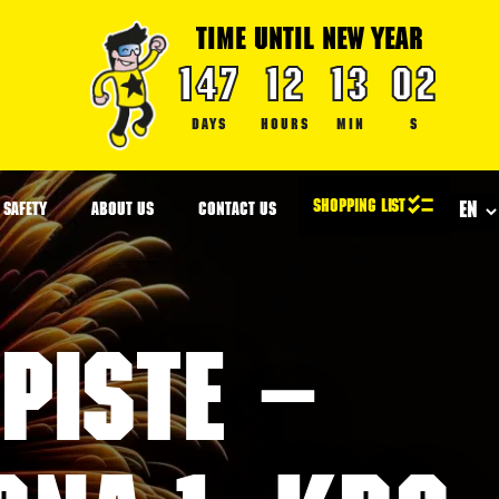
TIME UNTIL NEW YEAR
147
12
13
01
DAYS
HOURS
MIN
SECOND
SAFETY
ABOUT US
CONTACT US
piste –