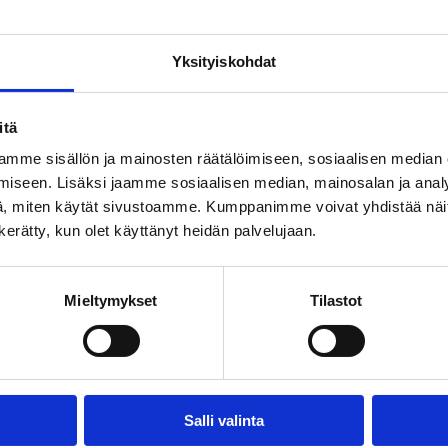
Yksityiskohdat
itä
S
mme sisällön ja mainosten räätälöimiseen, sosiaalisen median
iseen. Lisäksi jaamme sosiaalisen median, mainosalan ja analy
, miten käytät sivustoamme. Kumppanimme voivat yhdistää näitä t
n kerätty, kun olet käyttänyt heidän palvelujaan.
Mieltymykset
Tilastot
Salli valinta