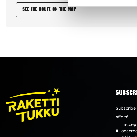
See the route on the map
SUBSCRI
Subscribe 
offers!
I accep
Privacy
accorda