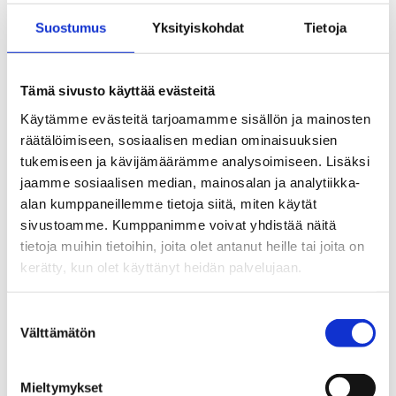
aukioloajat julkaistaan lähempänä sesonkia
Suostumus
Yksityiskohdat
Tietoja
Tämä sivusto käyttää evästeitä
See the route on the map
Käytämme evästeitä tarjoamamme sisällön ja mainosten
räätälöimiseen, sosiaalisen median ominaisuuksien
tukemiseen ja kävijämäärämme analysoimiseen. Lisäksi
jaamme sosiaalisen median, mainosalan ja analytiikka-
alan kumppaneillemme tietoja siitä, miten käytät
sivustoamme. Kumppanimme voivat yhdistää näitä
tietoja muihin tietoihin, joita olet antanut heille tai joita on
kerätty, kun olet käyttänyt heidän palvelujaan.
Suostumuksen
Välttämätön
valinta
Mieltymykset