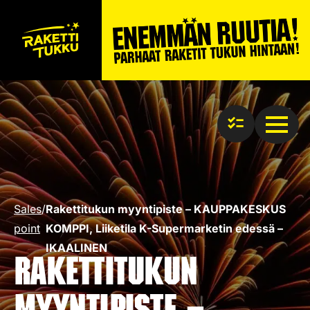
Sales
/
Rakettitukun myyntipiste – KAUPPAKESKUS
point
KOMPPI, Liiketila K-Supermarketin edessä –
IKAALINEN
Rakettitukun