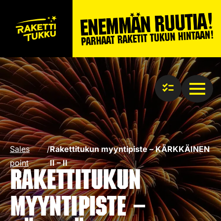
Sales
/
Rakettitukun myyntipiste – KÄRKKÄINEN
point
II – II
Rakettitukun
myyntipiste –