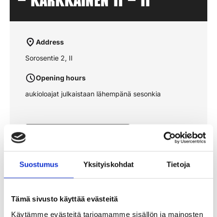
– KÄRKKÄINEN II – II
Address
Sorosentie 2, II
Opening hours
aukioloajat julkaistaan lähempänä sesonkia
See the route on the map
Suostumus
Yksityiskohdat
Tietoja
Tämä sivusto käyttää evästeitä
Käytämme evästeitä tarjoamamme sisällön ja mainosten