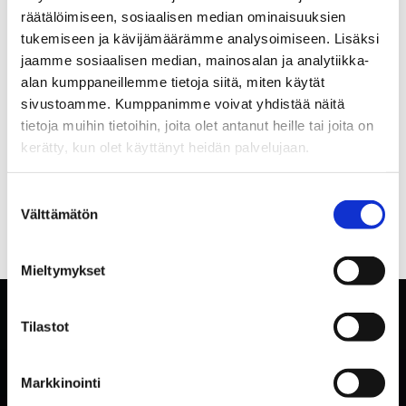
räätälöimiseen, sosiaalisen median ominaisuuksien
tukemiseen ja kävijämäärämme analysoimiseen. Lisäksi
jaamme sosiaalisen median, mainosalan ja analytiikka-
alan kumppaneillemme tietoja siitä, miten käytät
sivustoamme. Kumppanimme voivat yhdistää näitä
tietoja muihin tietoihin, joita olet antanut heille tai joita on
kerätty, kun olet käyttänyt heidän palvelujaan.
Suostumuksen
Välttämätön
valinta
Mieltymykset
Tilastot
Markkinointi