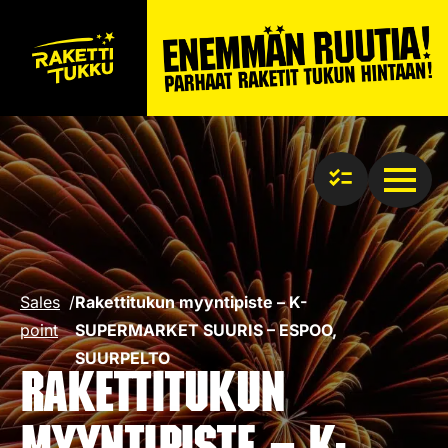
Sales
/
Rakettitukun myyntipiste – K-
point
SUPERMARKET SUURIS – ESPOO,
SUURPELTO
Rakettitukun