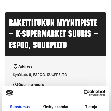
Rakettitukun myyntipiste
– K-SUPERMARKET SUURIS –
ESPOO, SUURPELTO
Address
Kynäkatu 6, ESPOO, SUURPELTO
Opening hours
aukioloajat julkaistaan lähempänä sesonkia
Suostumus
Yksityiskohdat
Tietoja