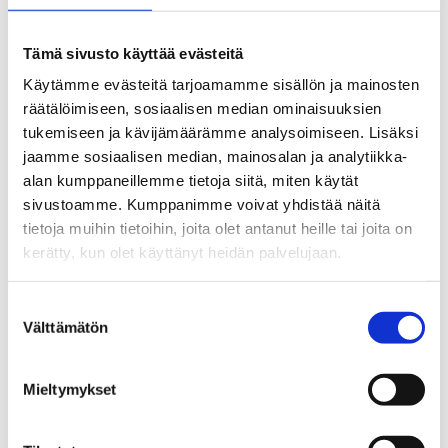
See the route on the map
Tämä sivusto käyttää evästeitä
Käytämme evästeitä tarjoamamme sisällön ja mainosten
räätälöimiseen, sosiaalisen median ominaisuuksien
tukemiseen ja kävijämäärämme analysoimiseen. Lisäksi
jaamme sosiaalisen median, mainosalan ja analytiikka-
alan kumppaneillemme tietoja siitä, miten käytät
sivustoamme. Kumppanimme voivat yhdistää näitä
tietoja muihin tietoihin, joita olet antanut heille tai joita on
kerätty, kun olet käyttänyt heidän palvelujaan.
Suostumuksen
Välttämätön
valinta
Mieltymykset