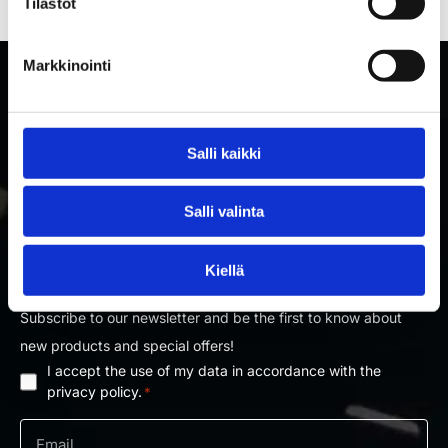
Tilastot
Markkinointi
Salli kaikki
Salli valinta
SUBSCRIBE TO RAKETTITUKKU'S NEWSLETTER
Kiellä
Subscribe to our newsletter and be the first to know about
new products and special offers!
I accept the use of my data in accordance with the
Privacy
privacy policy.
*
policy
*