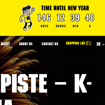
TIME UNTIL NEW YEAR
146
12
39
47
DAYS
HOURS
MIN
S
SAFETY
ABOUT US
CONTACT US
iste – K-