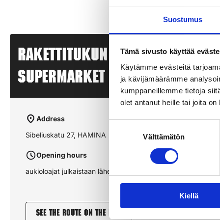
Suostumus
Tämä sivusto käyttää eväste
Rakettitukun myyntipiste – K
Käytämme evästeitä tarjoama
SUPERMARKET KANUUNA – HAMI
ja kävijämäärämme analysoim
kumppaneillemme tietoja siitä
olet antanut heille tai joita o
Address
Suostumuksen
Sibeliuskatu 27, HAMINA
Välttämätön
valinta
Opening hours
aukioloajat julkaistaan lähempänä sesonkia
Kiellä
See the route on the map