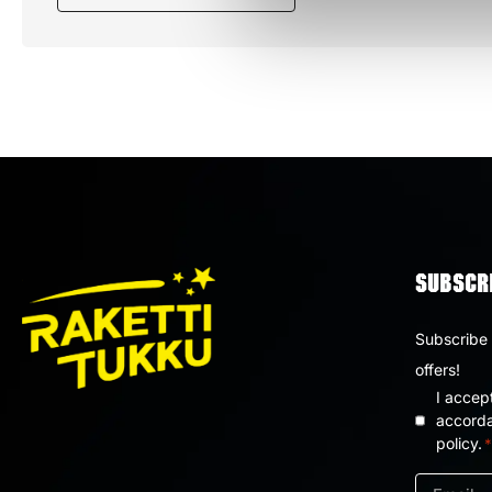
SUBSCRI
Subscribe 
offers!
I accep
Privacy
accorda
policy.
*
policy
*