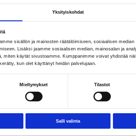
Yksityiskohdat
itä
-
mme sisällön ja mainosten räätälöimiseen, sosiaalisen median
NA
iseen. Lisäksi jaamme sosiaalisen median, mainosalan ja analy
, miten käytät sivustoamme. Kumppanimme voivat yhdistää näitä t
n kerätty, kun olet käyttänyt heidän palvelujaan.
Mieltymykset
Tilastot
Salli valinta