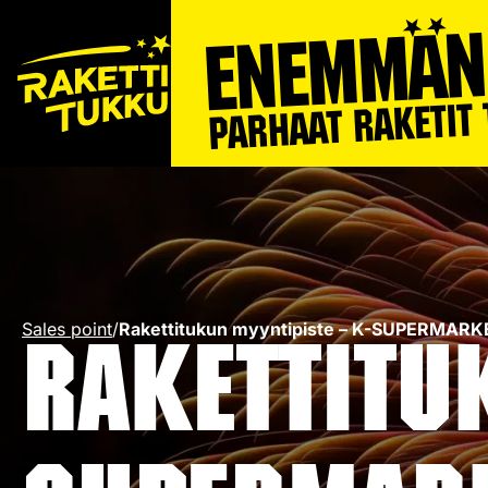
Sales point
/
Rakettitukun myyntipiste – K-SUPERMA
Rakettitu