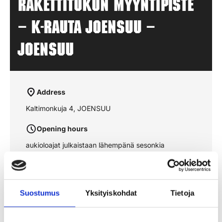
Rakettitukun myyntipiste
– K-RAUTA JOENSUU –
JOENSUU
Address
Kaltimonkuja 4, JOENSUU
Opening hours
aukioloajat julkaistaan lähempänä sesonkia
See the route on the map
Suostumus
Yksityiskohdat
Tietoja