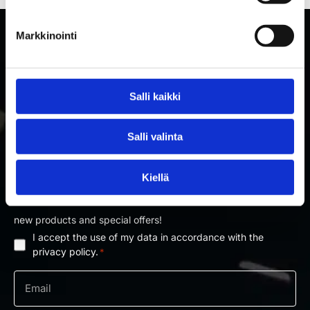
Markkinointi
Salli kaikki
Salli valinta
SUBSCRIBE TO RAKETTITUKKU'S NEWSLETTER
Kiellä
Subscribe to our newsletter and be the first to know about
new products and special offers!
I accept the use of my data in accordance with the
Privacy
privacy policy.
*
policy
Email
*