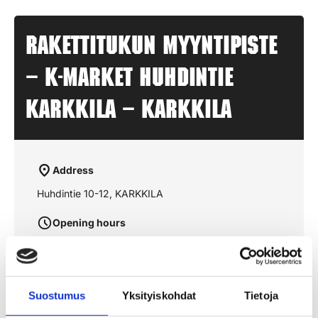
Rakettitukun myyntipiste
– K-MARKET HUHDINTIE
KARKKILA – KARKKILA
Address
Huhdintie 10-12, KARKKILA
Opening hours
aukioloajat julkaistaan lähempänä sesonkia
Suostumus
Yksityiskohdat
Tietoja
See the route on the map