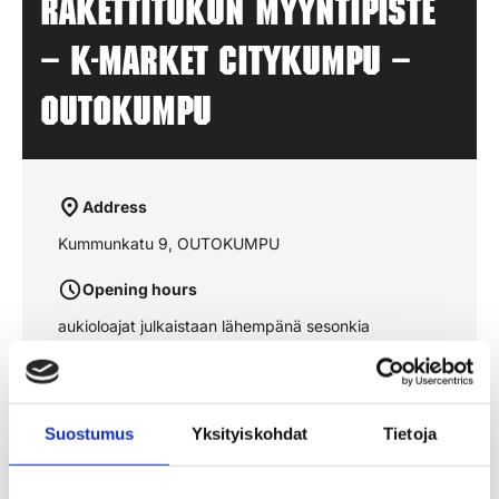
Rakettitukun myyntipiste
– K-MARKET CITYKUMPU –
OUTOKUMPU
Address
Kummunkatu 9, OUTOKUMPU
Opening hours
aukioloajat julkaistaan lähempänä sesonkia
See the route on the map
Suostumus
Yksityiskohdat
Tietoja