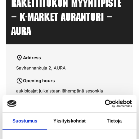
Rakettitukun myyntipiste
– K-MARKET AURANTORI –
AURA
Address
Savirannankuja 2, AURA
Opening hours
aukioloajat julkaistaan lähempänä sesonkia
See the route on the map
Suostumus
Yksityiskohdat
Tietoja