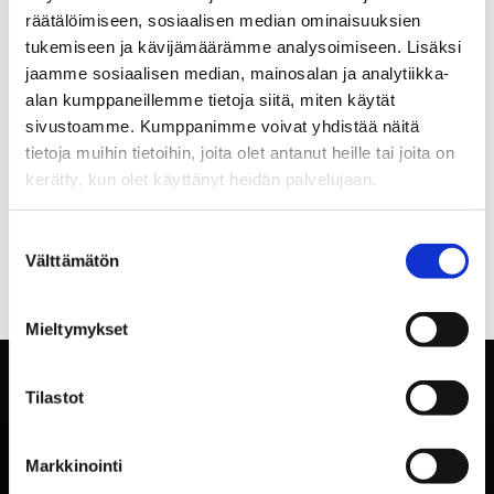
räätälöimiseen, sosiaalisen median ominaisuuksien
tukemiseen ja kävijämäärämme analysoimiseen. Lisäksi
jaamme sosiaalisen median, mainosalan ja analytiikka-
alan kumppaneillemme tietoja siitä, miten käytät
sivustoamme. Kumppanimme voivat yhdistää näitä
tietoja muihin tietoihin, joita olet antanut heille tai joita on
kerätty, kun olet käyttänyt heidän palvelujaan.
Suostumuksen
Välttämätön
valinta
Mieltymykset
Tilastot
Markkinointi