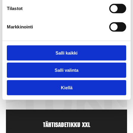
Tilastot
Markkinointi
Salli kaikki
Salli valinta
Kiellä
Tähtisadetikku XXL