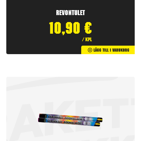
Revontulet
10,90
€
/ kpl
Lägg Till I Varukorg