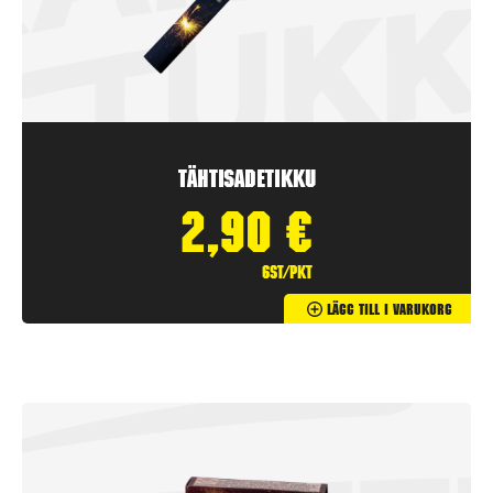
Tähtisadetikku
2,90
€
6st/pkt
Lägg Till I Varukorg