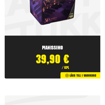
Pianissimo
39,90
€
/ kpl
Lägg Till I Varukorg