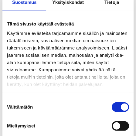
Suostumus
Yksityiskohdat
Tietoja
Tämä sivusto käyttää evästeitä
Käytämme evästeitä tarjoamamme sisällön ja mainosten
räätälöimiseen, sosiaalisen median ominaisuuksien
tukemiseen ja kävijämäärämme analysoimiseen. Lisäksi
jaamme sosiaalisen median, mainosalan ja analytiikka-
alan kumppaneillemme tietoja siitä, miten käytät
sivustoamme. Kumppanimme voivat yhdistää näitä
tietoja muihin tietoihin, joita olet antanut heille tai joita on
kerätty, kun olet käyttänyt heidän palvelujaan.
Tulivuori
Suostumuksen
Välttämätön
valinta
5,90
€
5kpl/pkt
Mieltymykset
Lägg Till I Varukorg