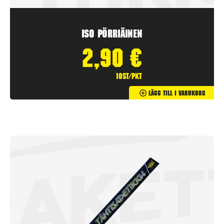
Iso Pörriäinen
2,90
€
10st/pkt
Lägg Till I Varukorg