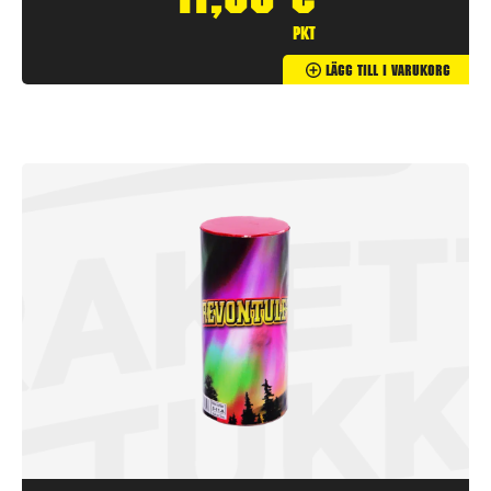
11,90
€
pkt
Lägg Till I Varukorg