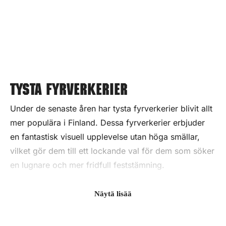
Tysta fyrverkerier
Under de senaste åren har tysta fyrverkerier blivit allt
mer populära i Finland. Dessa fyrverkerier erbjuder
en fantastisk visuell upplevelse utan höga smällar,
vilket gör dem till ett lockande val för dem som söker
en lugnare och mer fridfull feststämning.
Vad är tysta fyrverkerier?
Näytä lisää