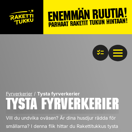
Fyrverkerier
/
Tysta fyrverkerier
Tysta fyrverkerier
Vill du undvika oväsen? Är dina husdjur rädda för
smällarna? I denna flik hittar du Rakettitukkus tysta