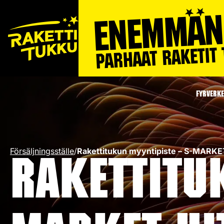
FYRVERKE
Försäljningsställe
/
Rakettitukun myyntipiste – S-MARK
Rakettitu