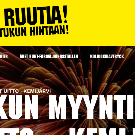
RIER
ÅRET RUNT-FÖRSÄLJNINGSSTÄLLEN
KOLDIOXIDAVTRYCK
ET UITTO – KEMIJÄRVI
kun myyntip