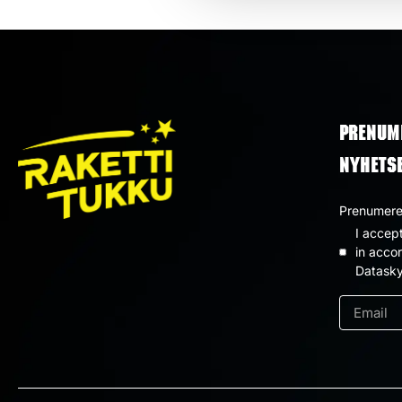
PRENUM
NYHETS
Prenumerer
I accep
Dataskyd
in acco
Datasky
*
e-
post
*