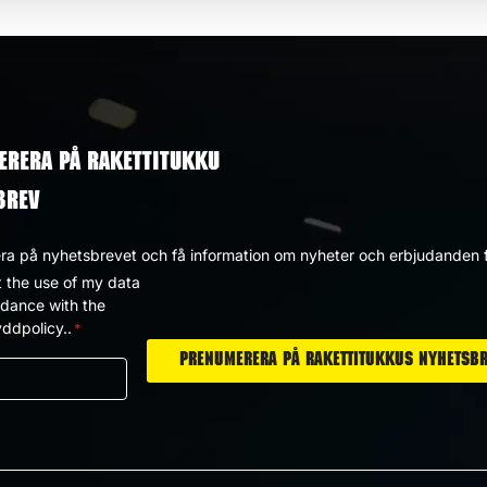
ERERA PÅ RAKETTITUKKU
BREV
a på nyhetsbrevet och få information om nyheter och erbjudanden f
t the use of my data
dpolicy
rdance with the
ddpolicy..
*