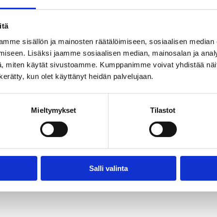
-
itä
mme sisällön ja mainosten räätälöimiseen, sosiaalisen median
iseen. Lisäksi jaamme sosiaalisen median, mainosalan ja analy
, miten käytät sivustoamme. Kumppanimme voivat yhdistää näitä t
n kerätty, kun olet käyttänyt heidän palvelujaan.
Mieltymykset
Tilastot
Salli valinta