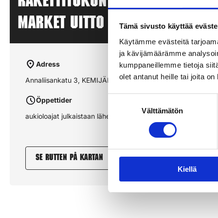
Rakettitukun myyntipiste – S
MARKET UITTO – KEMIJÄRVI
Tämä sivusto käyttää eväste
Käytämme evästeitä tarjoama
ja kävijämäärämme analysoim
Adress
kumppaneillemme tietoja siitä
olet antanut heille tai joita o
Annaliisankatu 3, KEMIJÄRVI
Suostumuksen
Öppettider
Välttämätön
valinta
aukioloajat julkaistaan lähempänä sesonkia
Se rutten på kartan
Kiellä