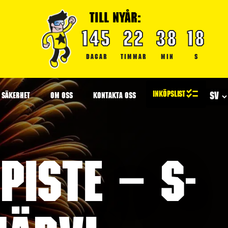
TILL NYÅR:
145
22
38
18
DAGAR
TIMMAR
MIN
S
SÄKERHET
OM OSS
KONTAKTA OSS
iste – S-