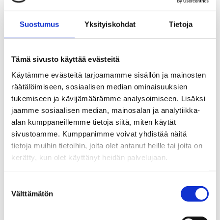
aukioloajat julkaistaan lähempänä sesonkia
Suostumus
Yksityiskohdat
Tietoja
Se rutten på kartan
Tämä sivusto käyttää evästeitä
Käytämme evästeitä tarjoamamme sisällön ja mainosten
räätälöimiseen, sosiaalisen median ominaisuuksien
tukemiseen ja kävijämäärämme analysoimiseen. Lisäksi
jaamme sosiaalisen median, mainosalan ja analytiikka-
alan kumppaneillemme tietoja siitä, miten käytät
sivustoamme. Kumppanimme voivat yhdistää näitä
tietoja muihin tietoihin, joita olet antanut heille tai joita on
kerätty, kun olet käyttänyt heidän palvelujaan.
Suostumuksen
Välttämätön
valinta