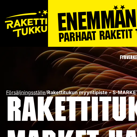
FYRVERKE
Försäljningsställe
/
Rakettitukun myyntipiste – S-MAR
Rakettitu