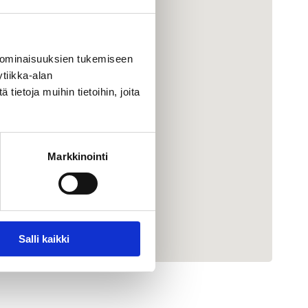
 ominaisuuksien tukemiseen
tiikka-alan
ietoja muihin tietoihin, joita
Markkinointi
Salli kaikki