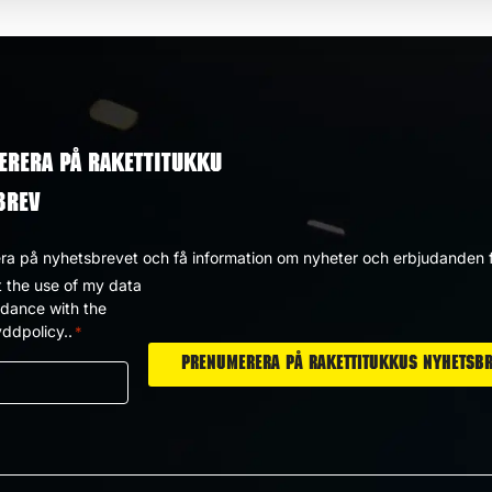
ERERA PÅ RAKETTITUKKU
BREV
a på nyhetsbrevet och få information om nyheter och erbjudanden f
t the use of my data
dpolicy
rdance with the
ddpolicy..
*