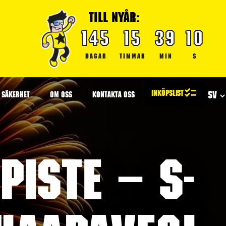
TILL NYÅR:
145
15
39
09
DAGAR
TIMMAR
MIN
S
SÄKERHET
OM OSS
KONTAKTA OSS
iste – S-