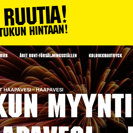
RIER
ÅRET RUNT-FÖRSÄLJNINGSSTÄLLEN
KOLDIOXIDAVTRYCK
KET HAAPAVESI – HAAPAVESI
kun myyntip