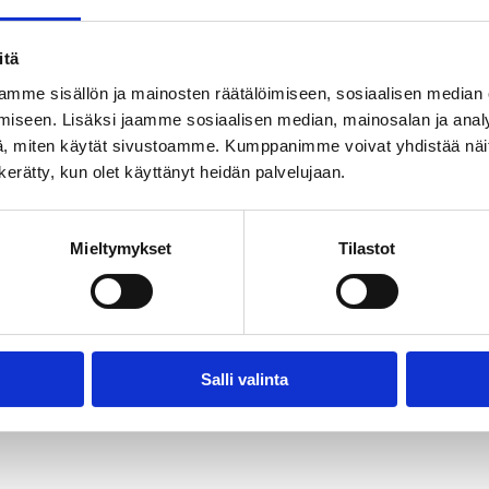
-
itä
mme sisällön ja mainosten räätälöimiseen, sosiaalisen median
iseen. Lisäksi jaamme sosiaalisen median, mainosalan ja analy
, miten käytät sivustoamme. Kumppanimme voivat yhdistää näitä t
n kerätty, kun olet käyttänyt heidän palvelujaan.
Mieltymykset
Tilastot
Salli valinta