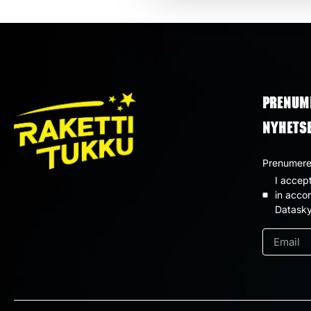
PRENUM
NYHETS
Prenumerer
I accep
Dataskyd
in acco
Datasky
*
e-
post
*