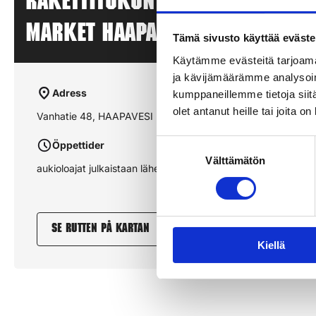
Rakettitukun myyntipiste – S
MARKET HAAPAVESI – HAAPAVESI
Tämä sivusto käyttää eväste
Käytämme evästeitä tarjoama
ja kävijämäärämme analysoim
Adress
kumppaneillemme tietoja siitä
olet antanut heille tai joita o
Vanhatie 48, HAAPAVESI
Suostumuksen
Öppettider
Välttämätön
valinta
aukioloajat julkaistaan lähempänä sesonkia
Se rutten på kartan
Kiellä