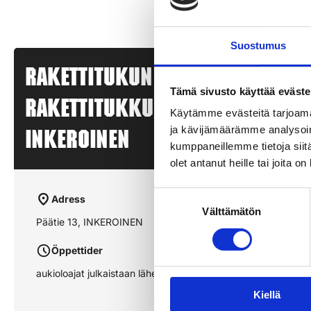
Suostumus
Rakettitukun myyntipiste –
Tämä sivusto käyttää eväste
RAKETTITUKKU INKEROINEN –
Käytämme evästeitä tarjoama
ja kävijämäärämme analysoim
INKEROINEN
kumppaneillemme tietoja siitä
olet antanut heille tai joita o
Suostumuksen
Adress
Välttämätön
valinta
Päätie 13, INKEROINEN
Öppettider
aukioloajat julkaistaan lähempänä sesonkia
Kiellä