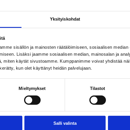
Yksityiskohdat
itä
mme sisällön ja mainosten räätälöimiseen, sosiaalisen median
iseen. Lisäksi jaamme sosiaalisen median, mainosalan ja analy
, miten käytät sivustoamme. Kumppanimme voivat yhdistää näitä t
n kerätty, kun olet käyttänyt heidän palvelujaan.
Mieltymykset
Tilastot
Salli valinta