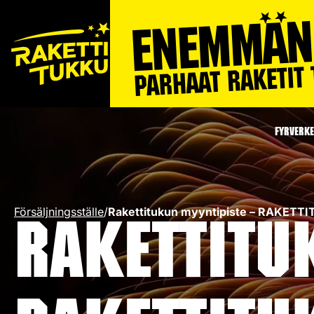
FYRVERKE
Försäljningsställe
/
Rakettitukun myyntipiste – RAKET
Rakettitu