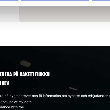
ERERA PÅ RAKETTITUKKU
BREV
a på nyhetsbrevet och få information om nyheter och erbjudanden f
t the use of my data
dpolicy
rdance with the