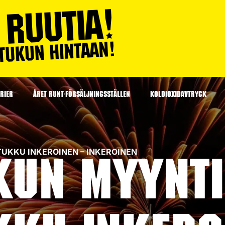
RIER
ÅRET RUNT-FÖRSÄLJNINGSSTÄLLEN
KOLDIOXIDAVTRYCK
TITUKKU INKEROINEN – INKEROINEN
kun myynti