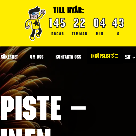
TILL NYÅR:
145
22
04
43
DAGAR
TIMMAR
MIN
S
SÄKERHET
OM OSS
KONTAKTA OSS
piste –