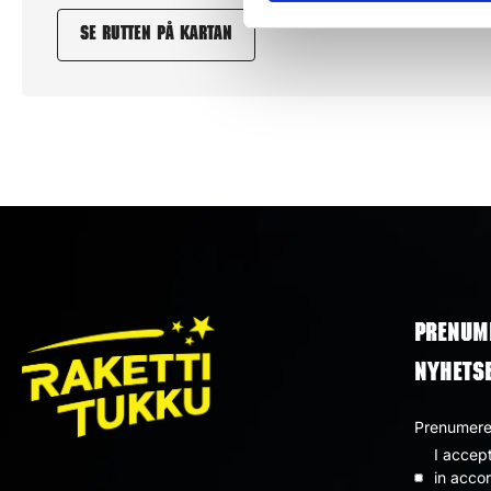
Se rutten på kartan
PRENUM
NYHETS
Prenumerer
I accep
Dataskyd
in acco