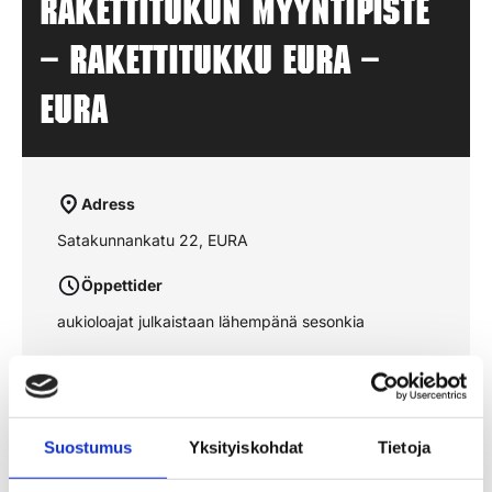
Rakettitukun myyntipiste
– RAKETTITUKKU EURA –
EURA
Adress
Satakunnankatu 22, EURA
Öppettider
aukioloajat julkaistaan lähempänä sesonkia
Se rutten på kartan
Suostumus
Yksityiskohdat
Tietoja