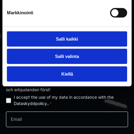
Markkinointi
Salli kaikki
PRENUMERERA PÅ RAKETTITUKKU
Salli valinta
NYHETSBREV
Kiellä
Prenumerera på nyhetsbrevet och få information om nyheter
och erbjudanden först!
I accept the use of my data in accordance with the
Dataskyddpolicy
Dataskyddpolicy..
*
*
e-
post