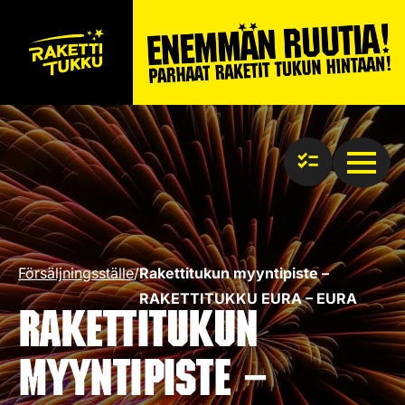
Försäljningsställe
/
Rakettitukun myyntipiste –
RAKETTITUKKU EURA – EURA
Rakettitukun
myyntipiste –