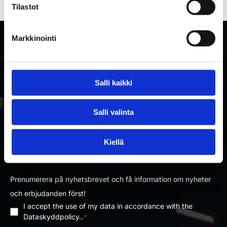
Tilastot
Markkinointi
Salli kaikki
Salli valinta
PRENUMERERA PÅ RAKETTITUKKU
Kiellä
NYHETSBREV
Prenumerera på nyhetsbrevet och få information om nyheter
och erbjudanden först!
I accept the use of my data in accordance with the
Dataskyddpolicy
*
Dataskyddpolicy..
*