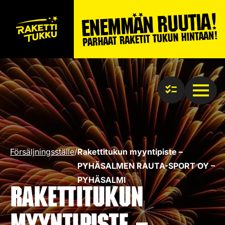
Försäljningsställe
/
Rakettitukun myyntipiste –
PYHÄSALMEN RAUTA-SPORT OY –
PYHÄSALMI
Rakettitukun