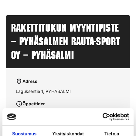
Rakettitukun myyntipiste
– PYHÄSALMEN RAUTA-SPORT
OY – PYHÄSALMI
Adress
Laguksentie 1, PYHÄSALMI
Öppettider
aukioloajat julkaistaan lähempänä sesonkia
Suostumus
Yksityiskohdat
Tietoja