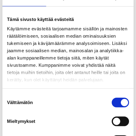
Se rutten på kartan
Tämä sivusto käyttää evästeitä
Käytämme evästeitä tarjoamamme sisällön ja mainosten
räätälöimiseen, sosiaalisen median ominaisuuksien
tukemiseen ja kävijämäärämme analysoimiseen. Lisäksi
jaamme sosiaalisen median, mainosalan ja analytiikka-
alan kumppaneillemme tietoja siitä, miten käytät
sivustoamme. Kumppanimme voivat yhdistää näitä
tietoja muihin tietoihin, joita olet antanut heille tai joita on
kerätty, kun olet käyttänyt heidän palvelujaan.
Suostumuksen
Välttämätön
valinta
Mieltymykset