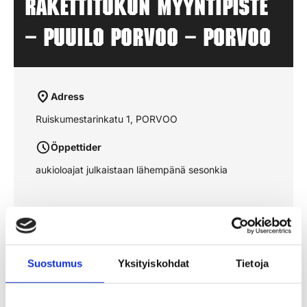
Rakettitukun myyntipiste
– PUUILO PORVOO – PORVOO
Adress
Ruiskumestarinkatu 1, PORVOO
Öppettider
aukioloajat julkaistaan lähempänä sesonkia
Se rutten på kartan
Suostumus
Yksityiskohdat
Tietoja