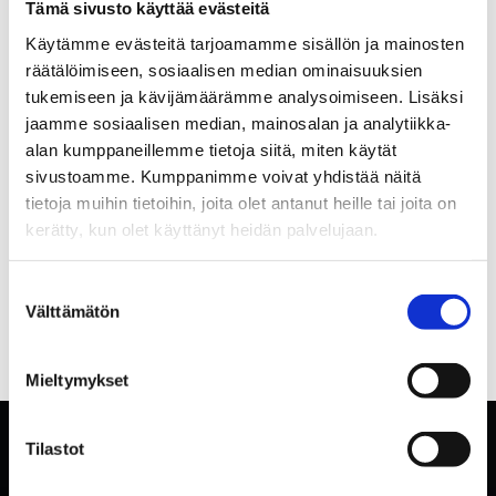
Tämä sivusto käyttää evästeitä
Käytämme evästeitä tarjoamamme sisällön ja mainosten
räätälöimiseen, sosiaalisen median ominaisuuksien
tukemiseen ja kävijämäärämme analysoimiseen. Lisäksi
jaamme sosiaalisen median, mainosalan ja analytiikka-
alan kumppaneillemme tietoja siitä, miten käytät
sivustoamme. Kumppanimme voivat yhdistää näitä
tietoja muihin tietoihin, joita olet antanut heille tai joita on
kerätty, kun olet käyttänyt heidän palvelujaan.
Suostumuksen
Välttämätön
valinta
Mieltymykset
Tilastot