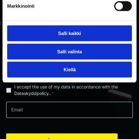
Markkinointi
Salli kaikki
PRENUMERERA PÅ RAKETTITUKKU
Salli valinta
NYHETSBREV
Kiellä
Prenumerera på nyhetsbrevet och få information om nyheter
och erbjudanden först!
I accept the use of my data in accordance with the
Dataskyddpolicy
Dataskyddpolicy..
*
*
e-
post
*