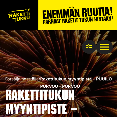
Försäljningsställe
/
Rakettitukun myyntipiste – PUUILO
PORVOO – PORVOO
Rakettitukun
myyntipiste –