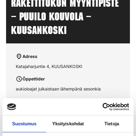
Rakettitukun myyntipiste
– PUUILO KOUVOLA –
KUUSANKOSKI
Adress
Katajaharjuntie 4, KUUSANKOSKI
Öppettider
aukioloajat julkaistaan lähempänä sesonkia
Se rutten på kartan
Suostumus
Yksityiskohdat
Tietoja