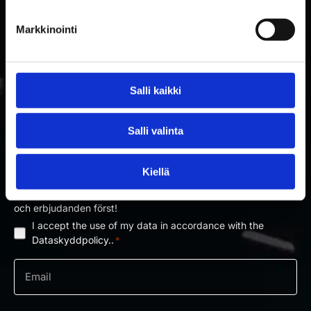
Markkinointi
Salli kaikki
PRENUMERERA PÅ RAKETTITUKKU
Salli valinta
NYHETSBREV
Kiellä
Prenumerera på nyhetsbrevet och få information om nyheter
och erbjudanden först!
I accept the use of my data in accordance with the
Dataskyddpolicy
Dataskyddpolicy..
*
*
e-
post