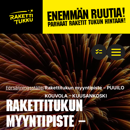
Försäljningsställe
/
Rakettitukun myyntipiste – PUUILO
KOUVOLA – KUUSANKOSKI
Rakettitukun
myyntipiste –