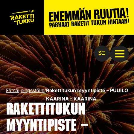
Försäljningsställe
/
Rakettitukun myyntipiste – PUUILO
KAARINA – KAARINA
Rakettitukun
myyntipiste –