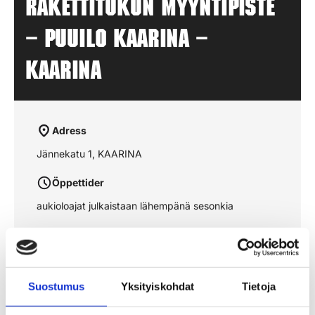
Rakettitukun myyntipiste
– PUUILO KAARINA –
KAARINA
Adress
Jännekatu 1, KAARINA
Öppettider
aukioloajat julkaistaan lähempänä sesonkia
Se rutten på kartan
Suostumus
Yksityiskohdat
Tietoja