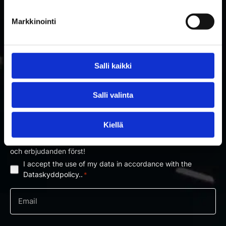
Markkinointi
Salli kaikki
PRENUMERERA PÅ RAKETTITUKKU
Salli valinta
NYHETSBREV
Kiellä
Prenumerera på nyhetsbrevet och få information om nyheter
och erbjudanden först!
I accept the use of my data in accordance with the
Dataskyddpolicy
Dataskyddpolicy..
*
*
e-
post