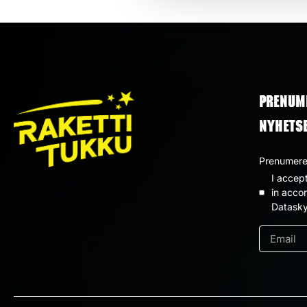
PRENUM
NYHETS
Prenumerer
I accep
Dataskyd
in acco
Datasky
*
e-
post
*