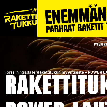
FYRVERKE
Försäljningsställe
/
Rakettitukun myyntipiste – POWER L
Rakettitu