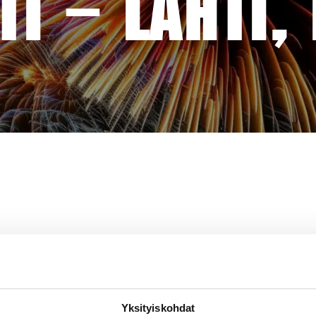
I – LAHTI,
Yksityiskohdat