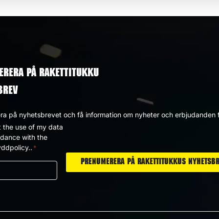
ERERA PÅ RAKETTITUKKU
BREV
a på nyhetsbrevet och få information om nyheter och erbjudanden f
t the use of my data
dpolicy
rdance with the
ddpolicy..
*