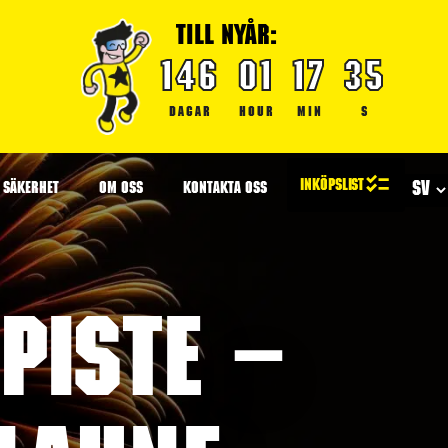
TILL NYÅR:
146
01
17
35
DAGAR
HOUR
MIN
S
SÄKERHET
OM OSS
KONTAKTA OSS
piste –