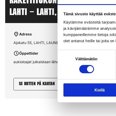
Rakettitukun myyntipiste – 
LAHTI – LAHTI, LAUNE
Tämä sivusto käyttää eväste
Käytämme evästeitä tarjoama
ja kävijämäärämme analysoim
Adress
kumppaneillemme tietoja siitä
olet antanut heille tai joita o
Ajokatu 55, LAHTI, LAUNE
Suostumuksen
Öppettider
Välttämätön
valinta
aukioloajat julkaistaan lähempänä sesonkia
Se rutten på kartan
Kiellä