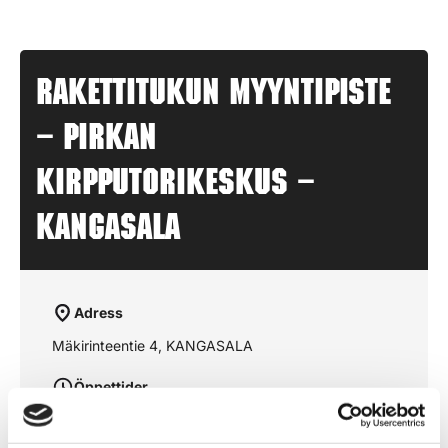
Rakettitukun myyntipiste
– PIRKAN
KIRPPUTORIKESKUS –
KANGASALA
Adress
Mäkirinteentie 4, KANGASALA
Öppettider
aukioloajat julkaistaan lähempänä sesonkia