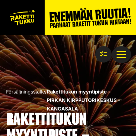
Försäljningsställe
/
Rakettitukun myyntipiste –
PIRKAN KIRPPUTORIKESKUS –
KANGASALA
Rakettitukun