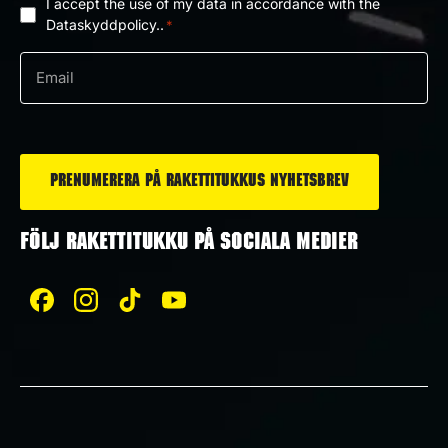
I accept the use of my data in accordance with the
Dataskyddpolicy
Dataskyddpolicy..
*
*
e-
post
*
FÖLJ RAKETTITUKKU PÅ SOCIALA MEDIER