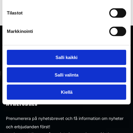
Tilastot
Markkinointi
Salli kaikki
Salli valinta
Kiellä
PRENUMERERA PÅ RAKETTITUKKU
NYHETSBREV
Prenumerera på nyhetsbrevet och få information om nyheter
och erbjudanden först!