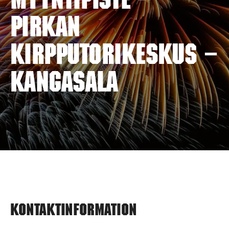
myyntipiste –
PIRKAN
KIRPPUTORIKESKUS –
KANGASALA
Kontaktinformation