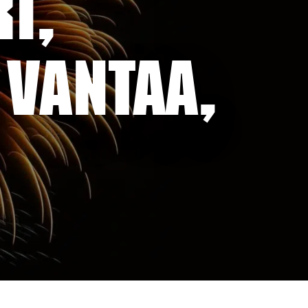
I,
 VANTAA,