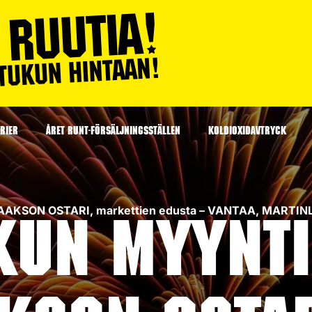
RIER
ÅRET RUNT-FÖRSÄLJNINGSSTÄLLEN
KOLDIOXIDAVTRYCK
NLAAKSON OSTARI, markettien edusta – VANTAA, MARTI
kun myynti