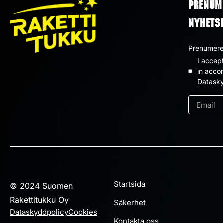
PRENUM
NYHETS
Prenumerer
I accep
Dataskyd
in acco
Datasky
*
e-
post
*
Startsida
© 2024 Suomen
Rakettitukku Oy
Säkerhet
Dataskyddpolicy
Cookies
Kontakta oss