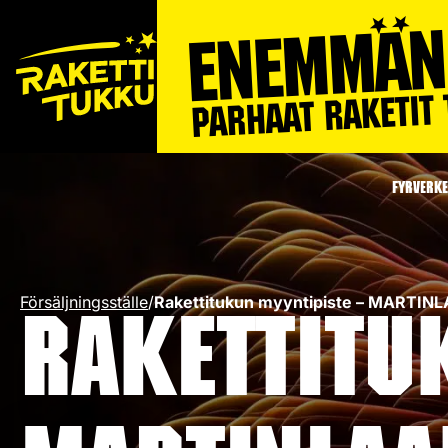
FYRVERKE
Försäljningsställe
/
Rakettitukun myyntipiste – MARTI
Rakettitu