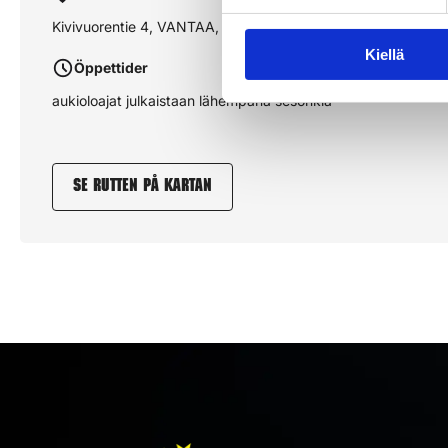
Kivivuorentie 4, VANTAA, MARTINLAAKSO
Kiellä
Öppettider
aukioloajat julkaistaan lähempänä sesonkia
Se rutten på kartan