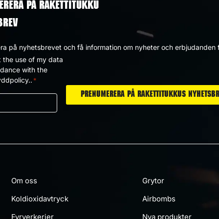
ERERA PÅ RAKETTITUKKU
BREV
a på nyhetsbrevet och få information om nyheter och erbjudanden f
t the use of my data
dpolicy
rdance with the
ddpolicy..
*
Om oss
Grytor
Koldioxidavtryck
Airbombs
Fyrverkerier
Nya produkter