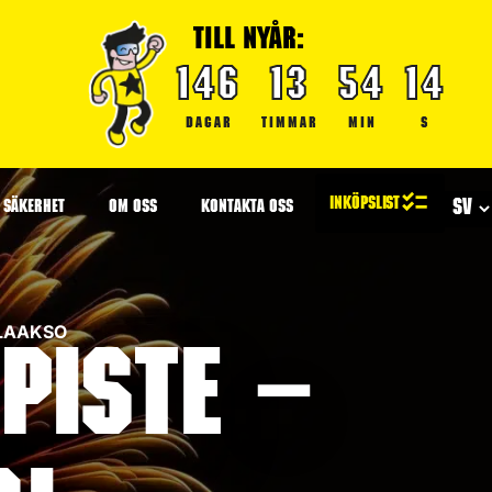
TILL NYÅR:
146
13
54
14
DAGAR
TIMMAR
MIN
S
SÄKERHET
OM OSS
KONTAKTA OSS
NLAAKSO
piste –