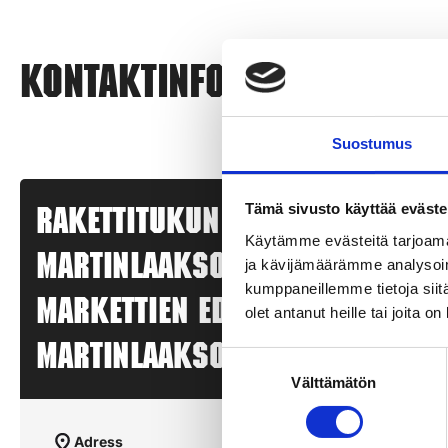
Kontaktinformation
Suostumus
Tämä sivusto käyttää eväste
Rakettitukun myyntipiste –
Käytämme evästeitä tarjoama
MARTINLAAKSON OSTARI,
ja kävijämäärämme analysoim
kumppaneillemme tietoja siitä
markettien edusta – VANTAA,
olet antanut heille tai joita o
MARTINLAAKSO
Suostumuksen
Välttämätön
valinta
Adress