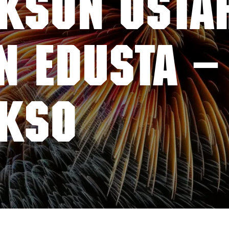
KSON OSTAR
n edusta –
AKSO