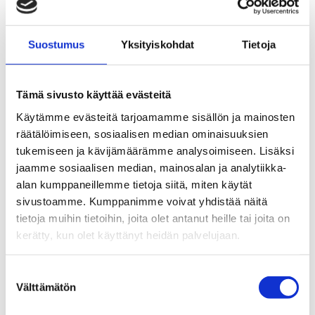
Öppettider
aukioloajat julkaistaan lähempänä sesonkia
Suostumus
Yksityiskohdat
Tietoja
Tämä sivusto käyttää evästeitä
Se rutten på kartan
Käytämme evästeitä tarjoamamme sisällön ja mainosten
räätälöimiseen, sosiaalisen median ominaisuuksien
tukemiseen ja kävijämäärämme analysoimiseen. Lisäksi
jaamme sosiaalisen median, mainosalan ja analytiikka-
alan kumppaneillemme tietoja siitä, miten käytät
sivustoamme. Kumppanimme voivat yhdistää näitä
tietoja muihin tietoihin, joita olet antanut heille tai joita on
kerätty, kun olet käyttänyt heidän palvelujaan.
Suostumuksen
Välttämätön
valinta