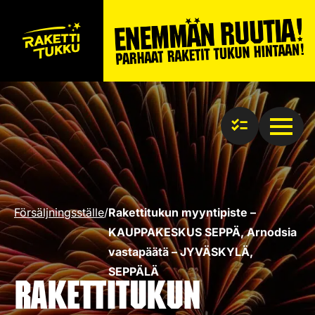
Försäljningsställe
/
Rakettitukun myyntipiste –
KAUPPAKESKUS SEPPÄ, Arnodsia
vastapäätä – JYVÄSKYLÄ,
SEPPÄLÄ
Rakettitukun