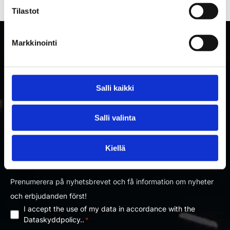
Tilastot
Markkinointi
Salli kaikki
Salli valinta
PRENUMERERA PÅ RAKETTITUKKU
Kiellä
NYHETSBREV
Prenumerera på nyhetsbrevet och få information om nyheter
och erbjudanden först!
I accept the use of my data in accordance with the
Dataskyddpolicy
Dataskyddpolicy..
*