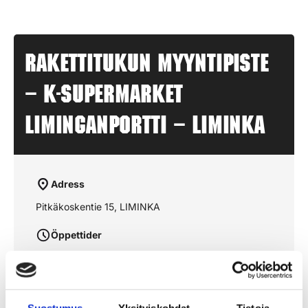
Rakettitukun myyntipiste
– K-SUPERMARKET
LIMINGANPORTTI – LIMINKA
Adress
Pitkäkoskentie 15, LIMINKA
Öppettider
aukioloajat julkaistaan lähempänä sesonkia
Suostumus
Yksityiskohdat
Tietoja