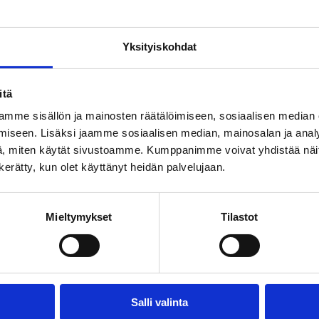
Yksityiskohdat
-
itä
mme sisällön ja mainosten räätälöimiseen, sosiaalisen median
iseen. Lisäksi jaamme sosiaalisen median, mainosalan ja analy
, miten käytät sivustoamme. Kumppanimme voivat yhdistää näitä t
n kerätty, kun olet käyttänyt heidän palvelujaan.
Mieltymykset
Tilastot
Salli valinta