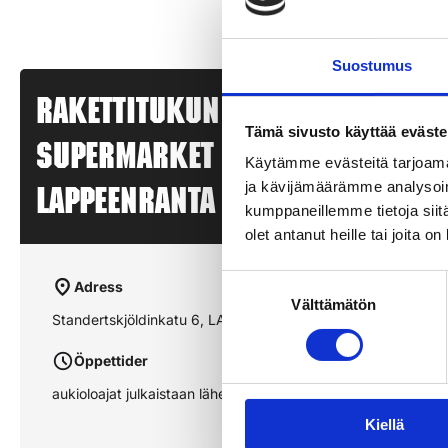
Suostumus
Rakettitukun myyntipiste – K
Tämä sivusto käyttää eväste
SUPERMARKET LEHMUS –
Käytämme evästeitä tarjoama
ja kävijämäärämme analysoim
LAPPEENRANTA
kumppaneillemme tietoja siitä
olet antanut heille tai joita o
Suostumuksen
Adress
Välttämätön
valinta
Standertskjöldinkatu 6, LAPPEENRANTA
Öppettider
aukioloajat julkaistaan lähempänä sesonkia
Kiellä