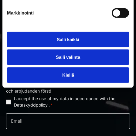
Markkinointi
Salli kaikki
PRENUMERERA PÅ RAKETTITUKKU
Salli valinta
NYHETSBREV
Kiellä
Prenumerera på nyhetsbrevet och få information om nyheter
och erbjudanden först!
I accept the use of my data in accordance with the
Dataskyddpolicy
Dataskyddpolicy..
*
*
e-
post