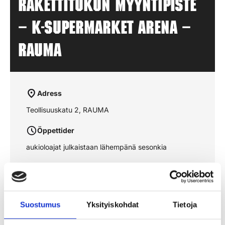
Rakettitukun myyntipiste
– K-SUPERMARKET ARENA –
RAUMA
Adress
Teollisuuskatu 2, RAUMA
Öppettider
aukioloajat julkaistaan lähempänä sesonkia
Se rutten på kartan
Suostumus
Yksityiskohdat
Tietoja