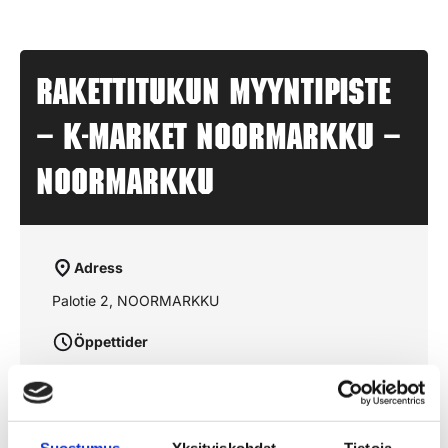
Rakettitukun myyntipiste
– K-MARKET NOORMARKKU –
NOORMARKKU
Adress
Palotie 2, NOORMARKKU
Öppettider
aukioloajat julkaistaan lähempänä sesonkia
Suostumus
Yksityiskohdat
Tietoja