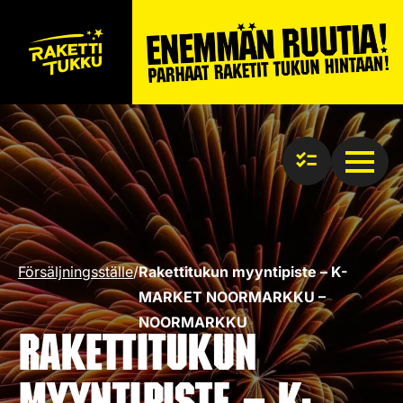
Försäljningsställe
/
Rakettitukun myyntipiste – K-
MARKET NOORMARKKU –
NOORMARKKU
Rakettitukun