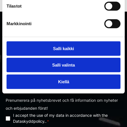
Tilastot
Markkinointi
Salli kaikki
Salli valinta
PRENUMERERA PÅ RAKETTITUKKU
Kiellä
NYHETSBREV
Prenumerera på nyhetsbrevet och få information om nyheter
och erbjudanden först!
I accept the use of my data in accordance with the
Dataskyddpolicy
Dataskyddpolicy..
*