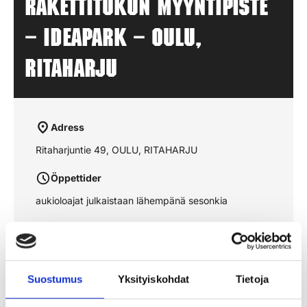
Rakettitukun myyntipiste
– IDEAPARK – OULU,
RITAHARJU
Adress
Ritaharjuntie 49, OULU, RITAHARJU
Öppettider
aukioloajat julkaistaan lähempänä sesonkia
Se rutten på kartan
Suostumus
Yksityiskohdat
Tietoja