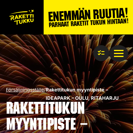
Försäljningsställe
/
Rakettitukun myyntipiste –
IDEAPARK – OULU, RITAHARJU
Rakettitukun
myyntipiste –