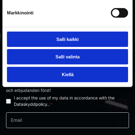
Markkinointi
Salli kaikki
PRENUMERERA PÅ RAKETTITUKKU
Salli valinta
NYHETSBREV
Kiellä
Prenumerera på nyhetsbrevet och få information om nyheter
och erbjudanden först!
I accept the use of my data in accordance with the
Dataskyddpolicy
Dataskyddpolicy..
*
*
e-
post