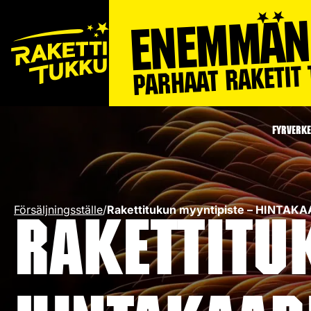
FYRVERKE
Försäljningsställe
/
Rakettitukun myyntipiste – HINTA
Rakettitu