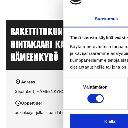
Suostumus
Rakettitukun myyntipiste –
Tämä sivusto käyttää eväste
HINTAKAARI KALALAHTI –
Käytämme evästeitä tarjoama
ja kävijämäärämme analysoim
HÄMEENKYRÖ
kumppaneillemme tietoja siitä
olet antanut heille tai joita o
Suostumuksen
Adress
Välttämätön
valinta
Sepäntie 1, HÄMEENKYRÖ
Öppettider
aukioloajat julkaistaan lähempänä sesonkia
Kiellä