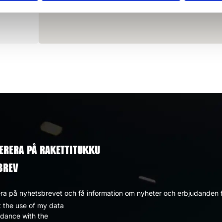
ERERA PÅ RAKETTITUKKU
BREV
a på nyhetsbrevet och få information om nyheter och erbjudanden f
t the use of my data
dpolicy
rdance with the