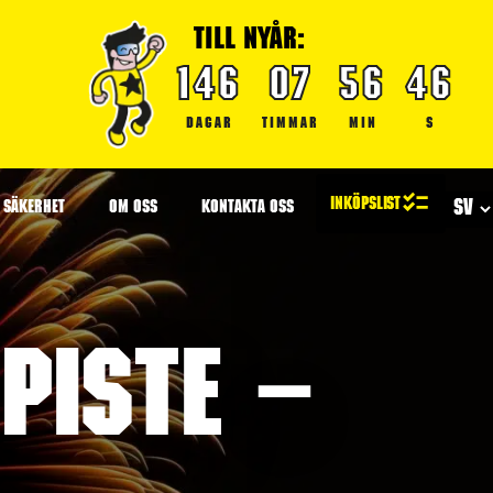
TILL NYÅR:
146
07
56
45
DAGAR
TIMMAR
MIN
S
SÄKERHET
OM OSS
KONTAKTA OSS
piste –