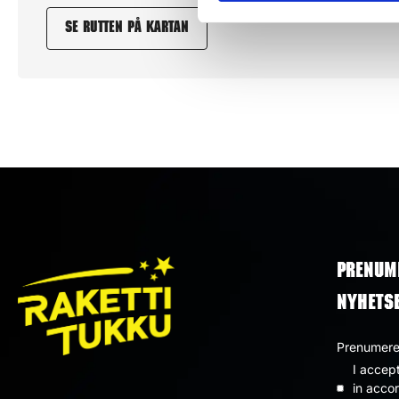
Se rutten på kartan
PRENUM
NYHETS
Prenumerer
I accep
Dataskyd
in acco