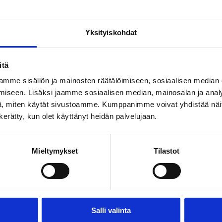
Yksityiskohdat
itä
mme sisällön ja mainosten räätälöimiseen, sosiaalisen median
iseen. Lisäksi jaamme sosiaalisen median, mainosalan ja analy
, miten käytät sivustoamme. Kumppanimme voivat yhdistää näitä t
n kerätty, kun olet käyttänyt heidän palvelujaan.
Mieltymykset
Tilastot
Salli valinta