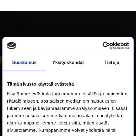
Suostumus
Yksityiskohdat
Tietoja
PRENUMERERA PÅ RAKETTITUKKU
Tämä sivusto käyttää evästeitä
NYHETSBREV
Käytämme evästeitä tarjoamamme sisällön ja mainosten
räätälöimiseen, sosiaalisen median ominaisuuksien
Prenumerera på nyhetsbrevet och få information om nyheter
tukemiseen ja kävijämäärämme analysoimiseen. Lisäksi
och erbjudanden först!
jaamme sosiaalisen median, mainosalan ja analytiikka-
I accept the use of my data in accordance with the
alan kumppaneillemme tietoja siitä, miten käytät
Dataskyddpolicy
Dataskyddpolicy..
*
sivustoamme. Kumppanimme voivat yhdistää näitä